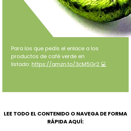
Para los que pedís el enlace a los
productos de café verde en
listado:
https://amzn.to/3cM5Gr2
💻
LEE TODO EL CONTENIDO O NAVEGA DE FORMA
RÁPIDA AQUÍ: