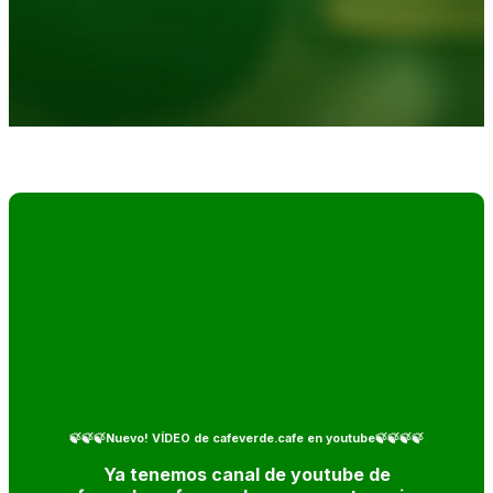
🍃🍃🍃Nuevo! VÍDEO de cafeverde.cafe en youtube🍃🍃🍃🍃
Ya tenemos canal de youtube de