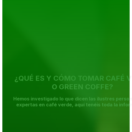
¿QUÉ ES Y CÓMO TOMAR CAFÉ 
O GREEN COFFE?
Hemos investigado lo que dicen las ilustres perso
expertas en café verde, aquí tenéis toda la info